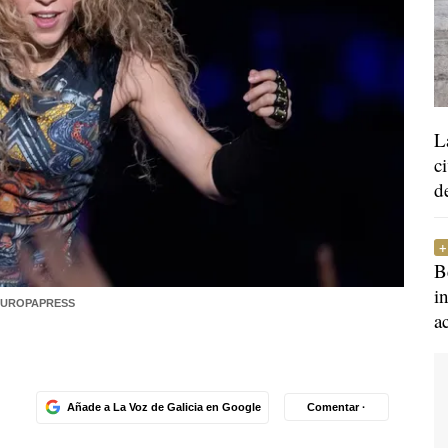
L
c
d
B
i
| EUROPAPRESS
a
Añade a La Voz de Galicia en Google
Comentar ·