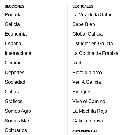
SECCIONES
VERTICALES
Portada
La Voz de la Salud
Galicia
Sabe Bien
Economía
Global Galicia
España
Estudiar en Galicia
Internacional
La Cocina de Frabisa
Opinión
Red
Deportes
Plata o plomo
Sociedad
Ven A Galicia
Cultura
Enfoque
Gráficos
Vive el Camino
Somos Agro
La Mochila Roja
Somos Mar
Galicia Innova
Obituarios
SUPLEMENTOS