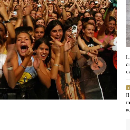
L
c
d
B
i
a