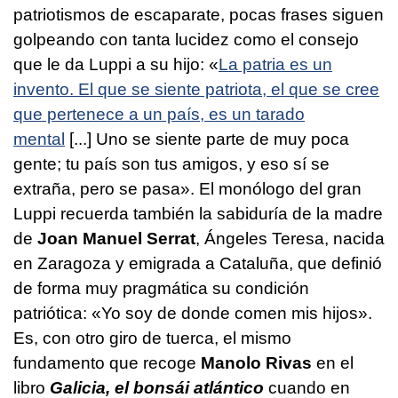
patriotismos de escaparate, pocas frases siguen
golpeando con tanta lucidez como el consejo
que le da Luppi a su hijo: «
La patria es un
invento. El que se siente patriota, el que se cree
que pertenece a un país, es un tarado
mental
[...] Uno se siente parte de muy poca
gente; tu país son tus amigos, y eso sí se
extraña, pero se pasa». El monólogo del gran
Luppi recuerda también la sabiduría de la madre
de
Joan Manuel Serrat
, Ángeles Teresa, nacida
en Zaragoza y emigrada a Cataluña, que definió
de forma muy pragmática su condición
patriótica: «Yo soy de donde comen mis hijos».
Es, con otro giro de tuerca, el mismo
fundamento que recoge
Manolo Rivas
en el
libro
Galicia, el bonsái atlántico
cuando en