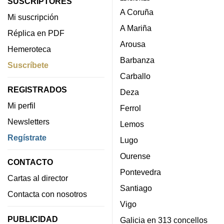
SUSCRIPTORES
A Coruña
Mi suscripción
A Mariña
Réplica en PDF
Arousa
Hemeroteca
Barbanza
Suscríbete
Carballo
REGISTRADOS
Deza
Mi perfil
Ferrol
Newsletters
Lemos
Regístrate
Lugo
Ourense
CONTACTO
Pontevedra
Cartas al director
Santiago
Contacta con nosotros
Vigo
PUBLICIDAD
Galicia en 313 concellos