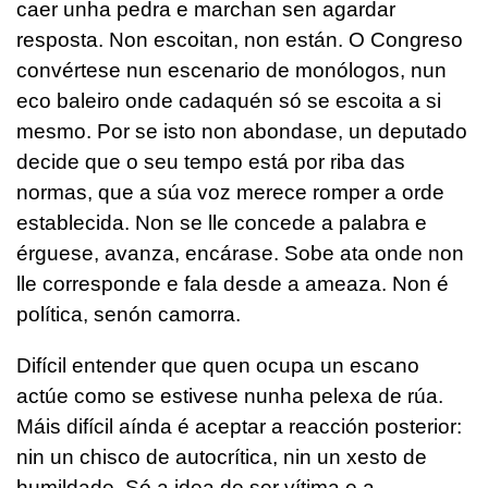
caer unha pedra e marchan sen agardar
resposta. Non escoitan, non están. O Congreso
convértese nun escenario de monólogos, nun
eco baleiro onde cadaquén só se escoita a si
mesmo. Por se isto non abondase, un deputado
decide que o seu tempo está por riba das
normas, que a súa voz merece romper a orde
establecida. Non se lle concede a palabra e
érguese, avanza, encárase. Sobe ata onde non
lle corresponde e fala desde a ameaza. Non é
política, senón camorra.
Difícil entender que quen ocupa un escano
actúe como se estivese nunha pelexa de rúa.
Máis difícil aínda é aceptar a reacción posterior:
nin un chisco de autocrítica, nin un xesto de
humildade. Só a idea de ser vítima e a