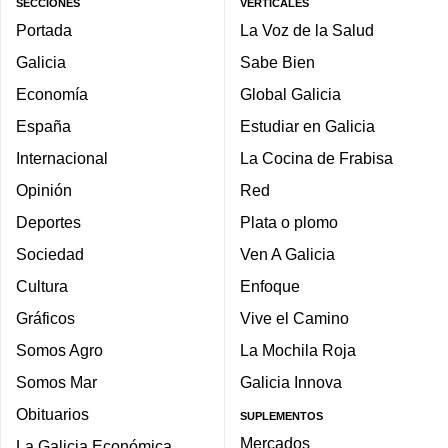
SECCIONES
VERTICALES
Portada
La Voz de la Salud
Galicia
Sabe Bien
Economía
Global Galicia
España
Estudiar en Galicia
Internacional
La Cocina de Frabisa
Opinión
Red
Deportes
Plata o plomo
Sociedad
Ven A Galicia
Cultura
Enfoque
Gráficos
Vive el Camino
Somos Agro
La Mochila Roja
Somos Mar
Galicia Innova
Obituarios
SUPLEMENTOS
Mercados
La Galicia Económica