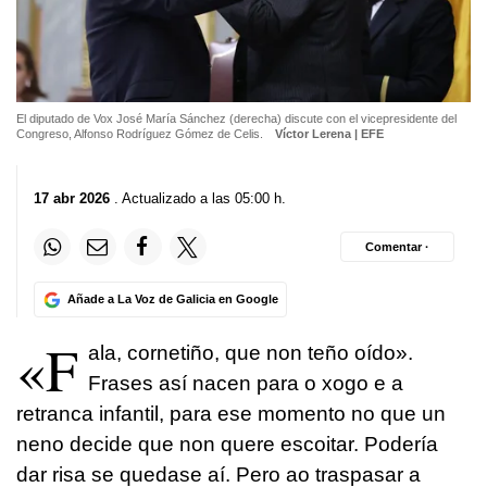
El diputado de Vox José María Sánchez (derecha) discute con el vicepresidente del
Congreso, Alfonso Rodríguez Gómez de Celis.
Víctor Lerena | EFE
17 abr 2026
. Actualizado a las 05:00 h.
Comentar ·
Añade a La Voz de Galicia en Google
«F
ala
, cornetiño, que non teño oído».
Frases así nacen para o xogo e a
retranca infantil, para ese momento no que un
neno decide que non quere escoitar. Podería
dar risa se quedase aí. Pero ao traspasar a