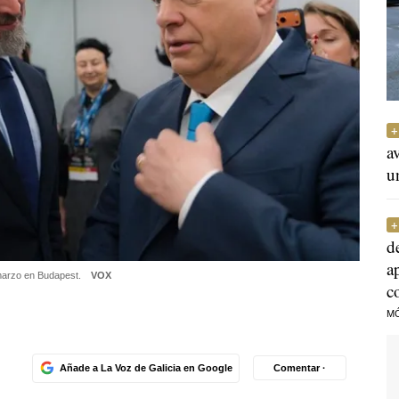
a
u
d
a
 marzo en Budapest.
VOX
c
M
Añade a La Voz de Galicia en Google
Comentar ·