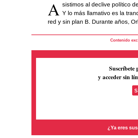
A
sistimos al declive político 
Y lo más llamativo es la tran
red y sin plan B. Durante años, O
Contenido excl
Suscríbete 
y acceder sin lím
S
¿Ya eres sus