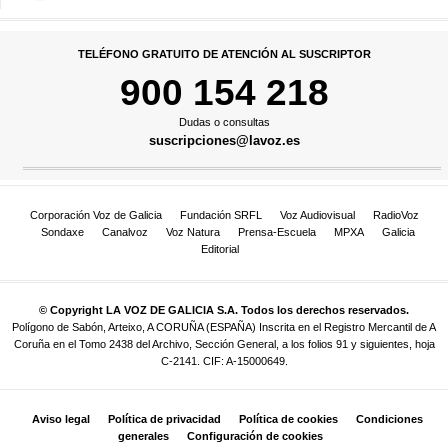
TELÉFONO GRATUITO DE ATENCIÓN AL SUSCRIPTOR
900 154 218
Dudas o consultas
suscripciones@lavoz.es
Corporación Voz de Galicia
Fundación SRFL
Voz Audiovisual
RadioVoz
Sondaxe
Canalvoz
Voz Natura
Prensa-Escuela
MPXA
Galicia
Editorial
© Copyright LA VOZ DE GALICIA S.A. Todos los derechos reservados.
Polígono de Sabón, Arteixo, A CORUÑA (ESPAÑA) Inscrita en el Registro Mercantil de A
Coruña en el Tomo 2438 del Archivo, Sección General, a los folios 91 y siguientes, hoja
C-2141. CIF: A-15000649.
Aviso legal
Política de privacidad
Política de cookies
Condiciones
generales
Configuración de cookies