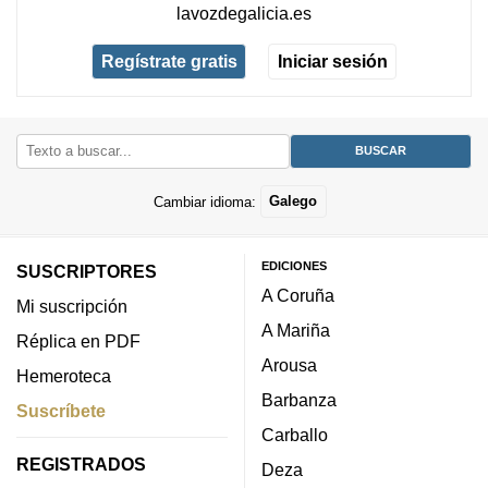
lavozdegalicia.es
Regístrate gratis
Iniciar sesión
Cambiar idioma:
Galego
EDICIONES
SUSCRIPTORES
A Coruña
Mi suscripción
A Mariña
Réplica en PDF
Arousa
Hemeroteca
Barbanza
Suscríbete
Carballo
REGISTRADOS
Deza