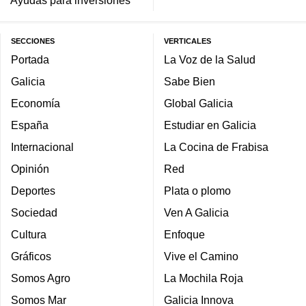
SECCIONES
VERTICALES
Portada
La Voz de la Salud
Galicia
Sabe Bien
Economía
Global Galicia
España
Estudiar en Galicia
Internacional
La Cocina de Frabisa
Opinión
Red
Deportes
Plata o plomo
Sociedad
Ven A Galicia
Cultura
Enfoque
Gráficos
Vive el Camino
Somos Agro
La Mochila Roja
Somos Mar
Galicia Innova