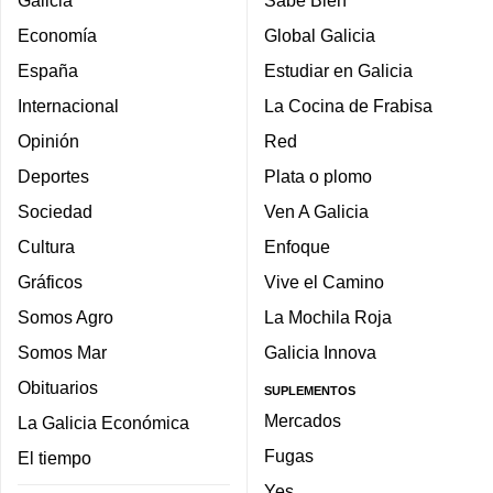
Galicia
Sabe Bien
Economía
Global Galicia
España
Estudiar en Galicia
Internacional
La Cocina de Frabisa
Opinión
Red
Deportes
Plata o plomo
Sociedad
Ven A Galicia
Cultura
Enfoque
Gráficos
Vive el Camino
Somos Agro
La Mochila Roja
Somos Mar
Galicia Innova
Obituarios
SUPLEMENTOS
Mercados
La Galicia Económica
Fugas
El tiempo
Yes