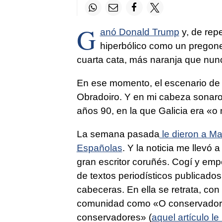
G
anó Donald Trump
y, de rep
hiperbólico como un pregonero
cuarta cata, más naranja que nunc
En ese momento, el escenario de 
Obradoiro
. Y en mi cabeza sonaron
años 90, en la que Galicia era «
o 
La semana pasada
le dieron a Ma
Españolas
. Y la noticia me llevó 
gran escritor coruñés. Cogí y emp
de textos periodísticos publicados
cabeceras. En ella se retrata, co
comunidad como
«O conservador 
conservadores
» (
aquel artículo l