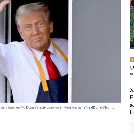
q
AL
X
E
a
a de trabajo en Mc Donald's este domingo en Pensilvania
@realDonaldTrump
l