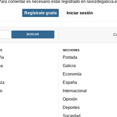
Para comentar es necesario
estar registrado
en
lavozdegalicia.
Regístrate gratis
Iniciar sesión
Ca
ES
SECCIONES
ña
Portada
ña
Galicia
Economía
za
España
lo
Internacional
Opinión
Deportes
Sociedad