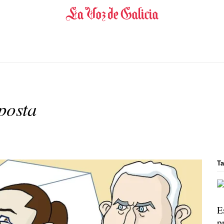
posta
Ta
E
p