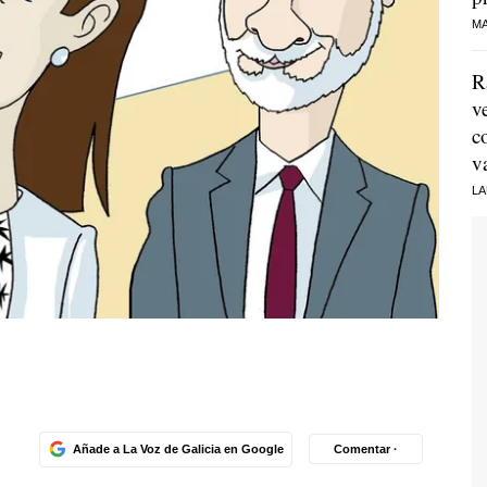
MA
R
v
c
v
LA
Añade a La Voz de Galicia en Google
Comentar ·