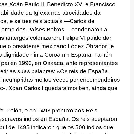
as Xoán Paulo II, Benedicto XVI e Francisco
abilidade da Igrexa nas atrocidades da
ca, e se tres reis actuais —Carlos de
Guillermo dos Países Baixos— condenaron a
 antergos colonizaron, Felipe VI puido dar
que o presidente mexicano López Obrador lle
so dignidade nin a Coroa nin España. Tamén
 o pai en 1990, en Oaxaca, ante representantes
petir as súas palabras: «Os reis de España
os, incumpridas moitas veces por encomendeiros
os». Xoán Carlos I quedara moi ben, aínda que
foi Colón, e en 1493 propuxo aos Reis
escravos indios en España. Os reis aceptaron
ril de 1495 indicaron que os 500 indios que