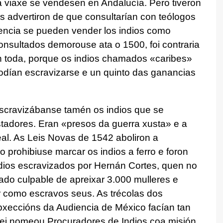
viaxe se vendesen en Andalucía. Pero tiveron
is advertiron de que consultarían con teólogos
encia se pueden vender los indios como
onsultados demorouse ata o 1500, foi contraria
on toda, porque os indios chamados «caribes»
podían escravizarse e un quinto das ganancias
scravizábanse tamén os indios que se
adores. Eran «presos da guerra xusta» e a
eal. As Leis Novas de 1542 aboliron a
 prohibiuse marcar os indios a ferro e foron
ndios escravizados por Hernán Cortes, quen no
rado culpable de apreixar 3.000 mulleres e
r como escravos seus. As trécolas dos
bxeccións da Audiencia de México facían tan
o rei nomeou Procuradores de Indios coa misión