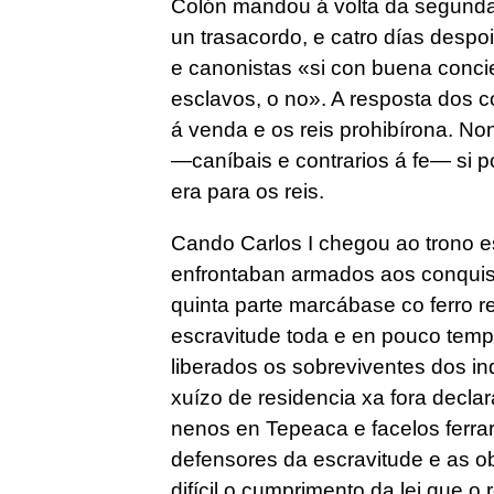
Colón mandou á volta da segunda 
un trasacordo, e catro días despo
e canonistas
«si con buena conci
esclavos, o no»
. A resposta dos c
á venda e os reis prohibírona. N
—caníbais e contrarios á fe— si 
era para os reis.
Cando Carlos I chegou ao trono e
enfrontaban armados aos conquist
quinta parte marcábase co ferro r
escravitude toda e en pouco tempo
liberados os sobreviventes dos i
xuízo de residencia xa fora decla
nenos en Tepeaca e facelos ferra
defensores da escravitude e as o
difícil o cumprimento da lei que 