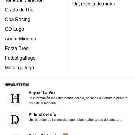
Torre de Marathon
On, revista de motor
Grada de Río
Opa Racing
CD Lugo
Andar Miudiño
Forza Breo
Fútbol gallego
Motor gallego
NEWSLETTERS
Hoy en La Voz
La información más destacada del día, de lunes a viernes a primera
hora de la mañana
Al final del día
Un resumen de las noticias que debes saber antes de acostarte