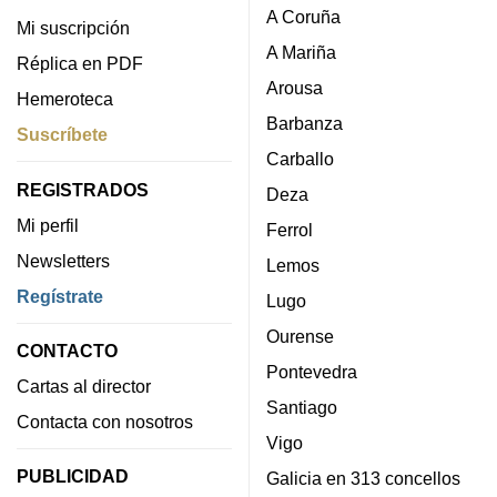
A Coruña
Mi suscripción
A Mariña
Réplica en PDF
Arousa
Hemeroteca
Barbanza
Suscríbete
Carballo
REGISTRADOS
Deza
Mi perfil
Ferrol
Newsletters
Lemos
Regístrate
Lugo
Ourense
CONTACTO
Pontevedra
Cartas al director
Santiago
Contacta con nosotros
Vigo
PUBLICIDAD
Galicia en 313 concellos