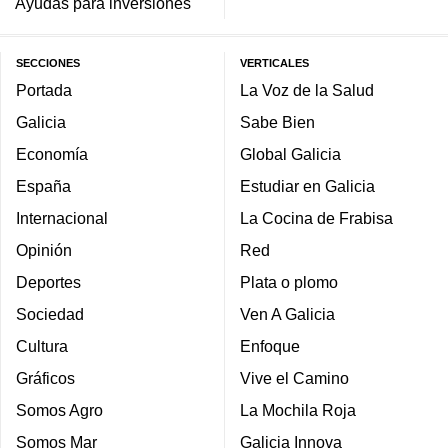
Ayudas para inversiones
SECCIONES
VERTICALES
Portada
La Voz de la Salud
Galicia
Sabe Bien
Economía
Global Galicia
España
Estudiar en Galicia
Internacional
La Cocina de Frabisa
Opinión
Red
Deportes
Plata o plomo
Sociedad
Ven A Galicia
Cultura
Enfoque
Gráficos
Vive el Camino
Somos Agro
La Mochila Roja
Somos Mar
Galicia Innova