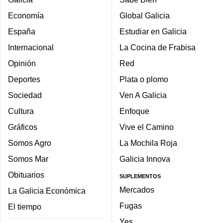
Economía
Global Galicia
España
Estudiar en Galicia
Internacional
La Cocina de Frabisa
Opinión
Red
Deportes
Plata o plomo
Sociedad
Ven A Galicia
Cultura
Enfoque
Gráficos
Vive el Camino
Somos Agro
La Mochila Roja
Somos Mar
Galicia Innova
Obituarios
SUPLEMENTOS
Mercados
La Galicia Económica
Fugas
El tiempo
Yes