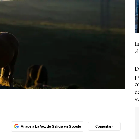
I
e
D
p
c
d
AN
Añade a La Voz de Galicia en Google
Comentar ·