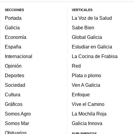
SECCIONES
VERTICALES
Portada
La Voz de la Salud
Galicia
Sabe Bien
Economía
Global Galicia
España
Estudiar en Galicia
Internacional
La Cocina de Frabisa
Opinión
Red
Deportes
Plata o plomo
Sociedad
Ven A Galicia
Cultura
Enfoque
Gráficos
Vive el Camino
Somos Agro
La Mochila Roja
Somos Mar
Galicia Innova
Obituarios
SUPLEMENTOS