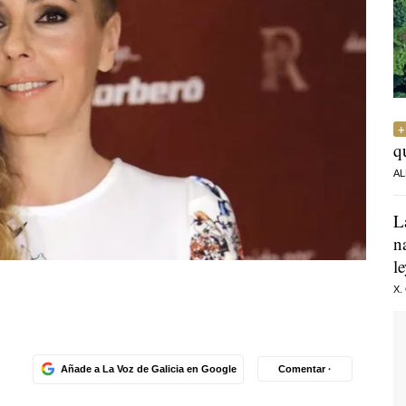
q
AL
L
n
l
X.
Añade a La Voz de Galicia en Google
Comentar ·