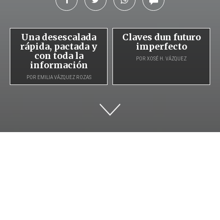
Una desescalada
Claves dun futuro
rápida, pactada y
imperfecto
con toda la
POR XOSÉ H. VÁZQUEZ
información
POR EMILIA VÁZQUEZ ROZAS
La desescalada asimética que ha
diseñado el Gobierno de Madrid
ha puesto en jaque a sectores
importantes de la actividad