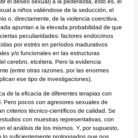
ir el deseo sexual) a la pederastia, esto es, el
xual a niños valiéndose de la seducción, el
o o, directamente, de la violencia coercitiva.
écada apuntan a la elevada probabilidad de que
 ciertas peculiaridades: factores endocrinos
ucidas por estrés en períodos madurativos
rales y/o funcionales en las estructuras
del cerebro, etcétera. Pero la evidencia
nte (entre otras razones, por las enormes
lican ese tipo de investigaciones).
a de la eficacia de diferentes terapias con
l. Pero pocos con agresores sexuales de
 criterios técnico-científicos de calidad. Se
estudios con muestras representativas, con
en el análisis de los mismos. Y, por supuesto,
 lo suficientemente prolongados que nos