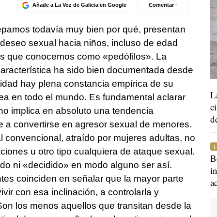
Añade a La Voz de Galicia en Google
Comentar ·
sepamos todavía muy bien por qué, presentan
u deseo sexual hacia niños, incluso de edad
 los que conocemos como «pedófilos». La
característica ha sido bien documentada desde
lidad hay plena constancia empírica de su
L
ea en todo el mundo. Es fundamental aclarar
c
 no implica en absoluto una tendencia
d
e a convertirse en agresor sexual de menores.
l convencional, atraído por mujeres adultas, no
ciones u otro tipo cualquiera de ataque sexual.
B
ido ni «decidido» en modo alguno ser así.
i
tes coinciden en señalar que la mayor parte
a
vir con esa inclinación, a controlarla y
 Son los menos aquellos que transitan desde la