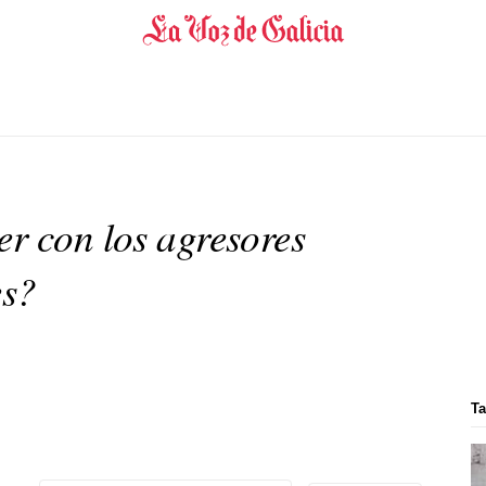
r con los agresores
es?
Ta