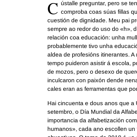
C
ústalle preguntar, pero se te
comproba coas súas fillas qu
cuestión de dignidade. Meu pai p
sempre ao redor do uso do «h», d
relación coa educación: unha mulle
probablemente tivo unha educaci
aldea de profesións itinerantes. A
tempo puideron asistir á escola, 
de mozos, pero o desexo de querer
inculcaron con paixón dende nen
cales eran as ferramentas que pod
Hai cincuenta e dous anos que a 
setembro, o Día Mundial da Alfabe
importancia da alfabetización com
humanos», cada ano escollen un 