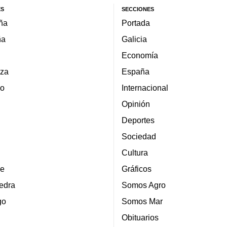
ES
SECCIONES
ña
Portada
ña
Galicia
Economía
za
España
lo
Internacional
Opinión
Deportes
Sociedad
Cultura
e
Gráficos
edra
Somos Agro
go
Somos Mar
Obituarios