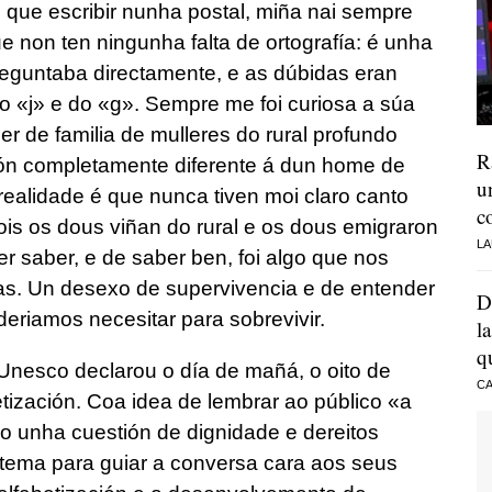
n que escribir nunha postal, miña nai sempre
e non ten ningunha falta de ortografía: é unha
reguntaba directamente, e as dúbidas eran
o «j» e do «g». Sempre me foi curiosa a súa
r de familia de mulleres do rural profundo
R
ón completamente diferente á dun home de
u
 realidade é que nunca tiven moi claro canto
c
pois os dous viñan do rural e os dous emigraron
LA
 saber, e de saber ben, foi algo que nos
as. Un desexo de supervivencia e de entender
D
eriamos necesitar para sobrevivir.
l
q
Unesco declarou o día de mañá, o oito de
CA
tización. Coa idea de lembrar ao público «a
o unha cuestión de dignidade e dereitos
tema para guiar a conversa cara aos seus