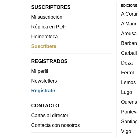
EDICION
SUSCRIPTORES
A Coru
Mi suscripción
A Mari
Réplica en PDF
Arousa
Hemeroteca
Barban
Suscríbete
Carbal
REGISTRADOS
Deza
Mi perfil
Ferrol
Newsletters
Lemos
Regístrate
Lugo
Ourens
CONTACTO
Pontev
Cartas al director
Santia
Contacta con nosotros
Vigo