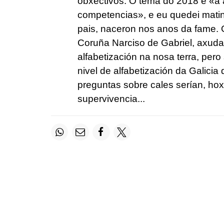
obxectivos. O tema do 2018 é «a 
competencias», e eu quedei mat
pais, naceron nos anos da fame. 
Coruña Narciso de Gabriel, axuda
alfabetización na nosa terra, per
nivel de alfabetización da Galicia
preguntas sobre cales serían, ho
supervivencia...