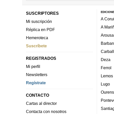
EDICION
SUSCRIPTORES
A Coru
Mi suscripción
A Mari
Réplica en PDF
Arousa
Hemeroteca
Barban
Suscríbete
Carbal
REGISTRADOS
Deza
Mi perfil
Ferrol
Newsletters
Lemos
Regístrate
Lugo
Ourens
CONTACTO
Pontev
Cartas al director
Santia
Contacta con nosotros