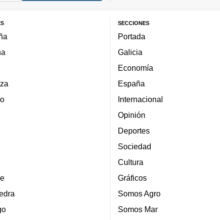
ES
SECCIONES
ña
Portada
ña
Galicia
Economía
za
España
lo
Internacional
Opinión
Deportes
Sociedad
Cultura
e
Gráficos
edra
Somos Agro
go
Somos Mar