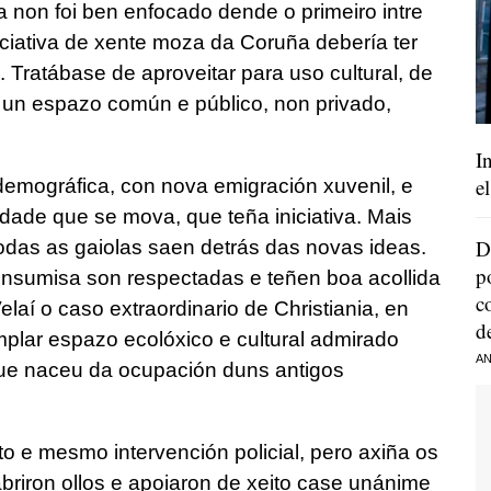
 non foi ben enfocado dende o primeiro intre
iciativa de xente moza da Coruña debería ter
 Tratábase de aproveitar para uso cultural, de
, un espazo común e público, non privado,
I
e
demográfica, con nova emigración xuvenil, e
de que se mova, que teña iniciativa. Mais
D
odas as gaiolas saen detrás das novas ideas.
p
A Insumisa son respectadas e teñen boa acollida
c
laí o caso extraordinario de Christiania, en
d
lar espazo ecolóxico e cultural admirado
AN
ue naceu da ocupación duns antigos
o e mesmo intervención policial, pero axiña os
briron ollos e apoiaron de xeito case unánime