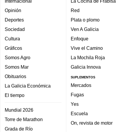
Internacional
La Cocina de Frabisa
Opinión
Red
Deportes
Plata o plomo
Sociedad
Ven A Galicia
Cultura
Enfoque
Gráficos
Vive el Camino
Somos Agro
La Mochila Roja
Somos Mar
Galicia Innova
Obituarios
SUPLEMENTOS
Mercados
La Galicia Económica
Fugas
El tiempo
Yes
Mundial 2026
Escuela
Torre de Marathon
On, revista de motor
Grada de Río