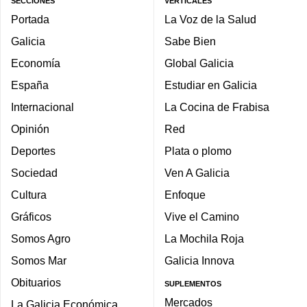
SECCIONES
VERTICALES
Portada
La Voz de la Salud
Galicia
Sabe Bien
Economía
Global Galicia
España
Estudiar en Galicia
Internacional
La Cocina de Frabisa
Opinión
Red
Deportes
Plata o plomo
Sociedad
Ven A Galicia
Cultura
Enfoque
Gráficos
Vive el Camino
Somos Agro
La Mochila Roja
Somos Mar
Galicia Innova
Obituarios
SUPLEMENTOS
Mercados
La Galicia Económica