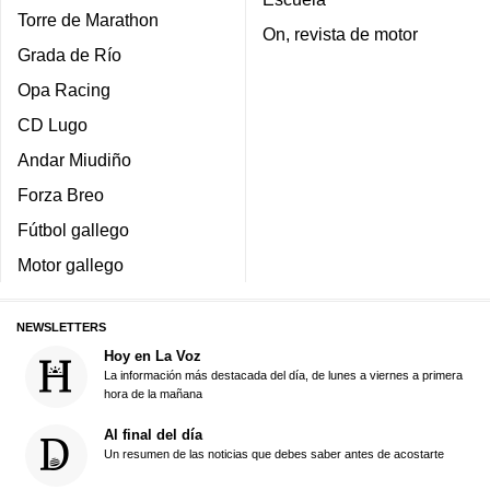
Torre de Marathon
On, revista de motor
Grada de Río
Opa Racing
CD Lugo
Andar Miudiño
Forza Breo
Fútbol gallego
Motor gallego
NEWSLETTERS
Hoy en La Voz
La información más destacada del día, de lunes a viernes a primera
hora de la mañana
Al final del día
Un resumen de las noticias que debes saber antes de acostarte