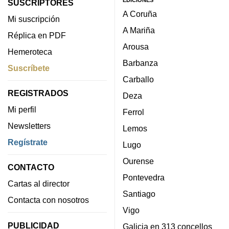
EDICIONES
SUSCRIPTORES
A Coruña
Mi suscripción
A Mariña
Réplica en PDF
Arousa
Hemeroteca
Barbanza
Suscríbete
Carballo
REGISTRADOS
Deza
Mi perfil
Ferrol
Newsletters
Lemos
Regístrate
Lugo
Ourense
CONTACTO
Pontevedra
Cartas al director
Santiago
Contacta con nosotros
Vigo
PUBLICIDAD
Galicia en 313 concellos