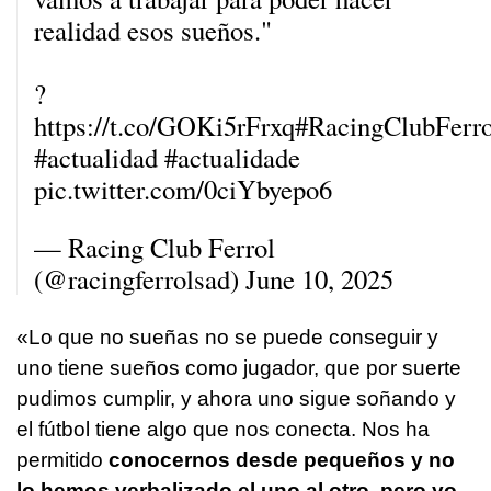
realidad esos sueños."
?
https://t.co/GOKi5rFrxq
#RacingClubFerro
#actualidad
#actualidade
pic.twitter.com/0ciYbyepo6
— Racing Club Ferrol
(@racingferrolsad)
June 10, 2025
«Lo que no sueñas no se puede conseguir y
uno tiene sueños como jugador, que por suerte
pudimos cumplir, y ahora uno sigue soñando y
el fútbol tiene algo que nos conecta. Nos ha
permitido
conocernos desde pequeños y no
lo hemos verbalizado el uno al otro, pero yo