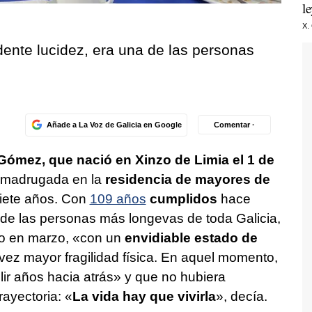
l
X.
ente lucidez, era una de las personas
Añade a La Voz de Galicia en Google
Comentar ·
Gómez, que nació en Xinzo de Limia el 1 de
ta madrugada en la
residencia de mayores de
siete años. Con
109 años
cumplidos
hace
de las personas más longevas de toda Galicia,
co en marzo, «con un
envidiable estado de
 vez mayor fragilidad física. En aquel momento,
ir años hacia atrás» y que no hubiera
ayectoria: «
La vida hay que vivirla
», decía.