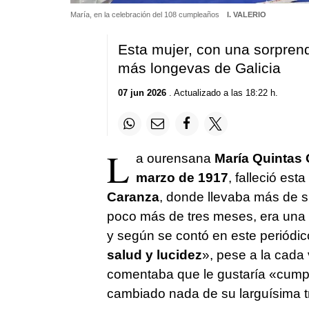
María, en la celebración del 108 cumpleaños
I. VALERIO
Esta mujer, con una sorprend
más longevas de Galicia
07 jun 2026
. Actualizado a las 18:22 h.
L
a ourensana
María Quintas 
marzo de 1917
, falleció es
Caranza
, donde llevaba más de 
poco más de tres meses, era una 
y según se contó en este periódi
salud y lucidez
», pese a la cada
comentaba que le gustaría «cumpl
cambiado nada de su larguísima tr