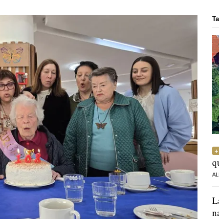
Ta
q
AL
L
n