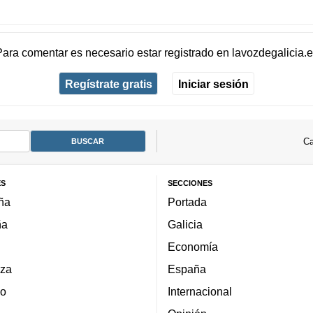
Para comentar es necesario
estar registrado
en
lavozdegalicia.
Regístrate gratis
Iniciar sesión
Ca
ES
SECCIONES
ña
Portada
ña
Galicia
Economía
za
España
lo
Internacional