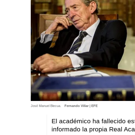
José Manuel Blecua.
Fernando Villar | EFE
El académico ha fallecido e
informado la propia Real A