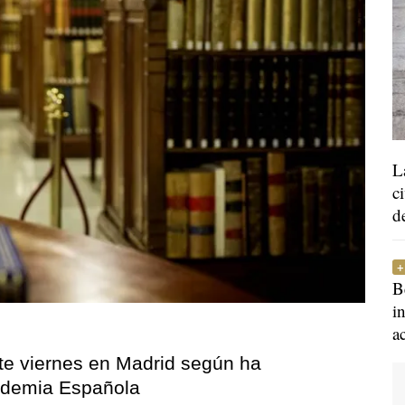
L
c
d
B
i
a
ste viernes en Madrid según ha
cademia Española