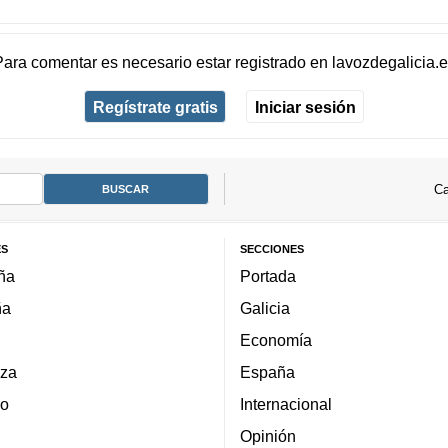
Para comentar es necesario
estar registrado
en
lavozdegalicia.
Regístrate gratis
Iniciar sesión
Ca
ES
SECCIONES
ña
Portada
ña
Galicia
Economía
za
España
lo
Internacional
Opinión