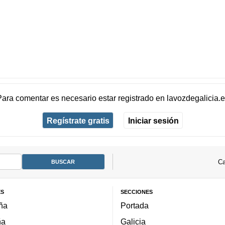
Para comentar es necesario
estar registrado
en
lavozdegalicia.
Regístrate gratis
Iniciar sesión
Ca
ES
SECCIONES
ña
Portada
ña
Galicia