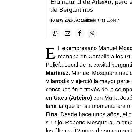
Era natural de Arteixo, pero e
de Bergantiños
18 may 2026
. Actualizado a las 16:44 h.
E
l exempresario Manuel Mosque
mañana en Carballo a los 91 
Policía Local de la capital bergan
Martínez
. Manuel Mosquera nació 
Vilarrodís y ejerció la mayor parte
construcción a través de la com
en
Uxes (Arteixo)
con María José
familiar que en su momento era mu
Fina
. Desde hace unos años, el m
su hijo, Roberto Mosquera, miembr
los últimos 12 años de su carrera