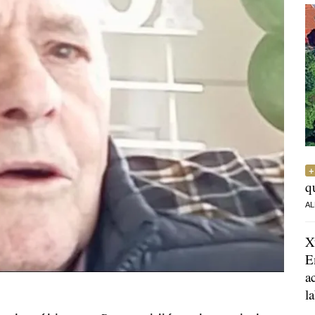
q
AL
X
E
a
l