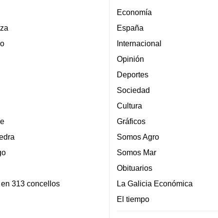
Economía
za
España
lo
Internacional
Opinión
Deportes
Sociedad
Cultura
e
Gráficos
edra
Somos Agro
go
Somos Mar
Obituarios
 en 313 concellos
La Galicia Económica
El tiempo