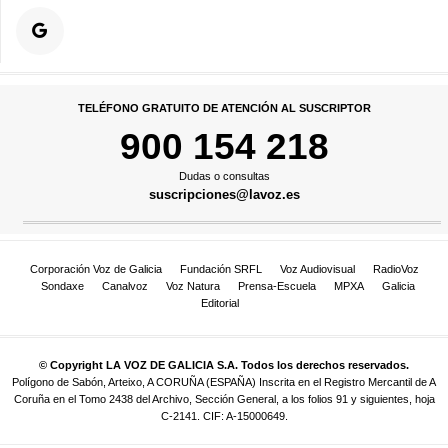
TELÉFONO GRATUITO DE ATENCIÓN AL SUSCRIPTOR
900 154 218
Dudas o consultas
suscripciones@lavoz.es
Corporación Voz de Galicia
Fundación SRFL
Voz Audiovisual
RadioVoz
Sondaxe
Canalvoz
Voz Natura
Prensa-Escuela
MPXA
Galicia
Editorial
© Copyright LA VOZ DE GALICIA S.A. Todos los derechos reservados.
Polígono de Sabón, Arteixo, A CORUÑA (ESPAÑA) Inscrita en el Registro Mercantil de A
Coruña en el Tomo 2438 del Archivo, Sección General, a los folios 91 y siguientes, hoja
C-2141. CIF: A-15000649.