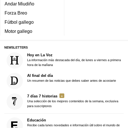
Andar Miudiño
Forza Breo
Fútbol gallego
Motor gallego
NEWSLETTERS
Hoy en La Voz
La información más destacada del día, de lunes a viernes a primera
hora de la mañana
Al final del día
Un resumen de las noticias que debes saber antes de acostarte
7 días 7 historias
Una selección de los mejores contenidos de la semana, exclusiva
para suscriptores
Educación
Recibe cada lunes novedades e información útil sobre el mundo de