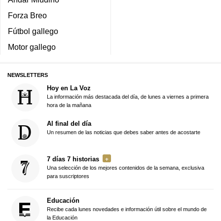
Forza Breo
Fútbol gallego
Motor gallego
NEWSLETTERS
Hoy en La Voz
La información más destacada del día, de lunes a viernes a primera
hora de la mañana
Al final del día
Un resumen de las noticias que debes saber antes de acostarte
7 días 7 historias
Una selección de los mejores contenidos de la semana, exclusiva
para suscriptores
Educación
Recibe cada lunes novedades e información útil sobre el mundo de
la Educación