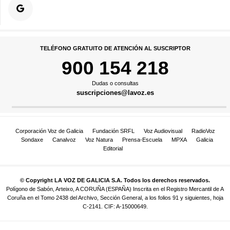
TELÉFONO GRATUITO DE ATENCIÓN AL SUSCRIPTOR
900 154 218
Dudas o consultas
suscripciones@lavoz.es
Corporación Voz de Galicia
Fundación SRFL
Voz Audiovisual
RadioVoz
Sondaxe
Canalvoz
Voz Natura
Prensa-Escuela
MPXA
Galicia
Editorial
© Copyright LA VOZ DE GALICIA S.A. Todos los derechos reservados.
Polígono de Sabón, Arteixo, A CORUÑA (ESPAÑA) Inscrita en el Registro Mercantil de A
Coruña en el Tomo 2438 del Archivo, Sección General, a los folios 91 y siguientes, hoja
C-2141. CIF: A-15000649.