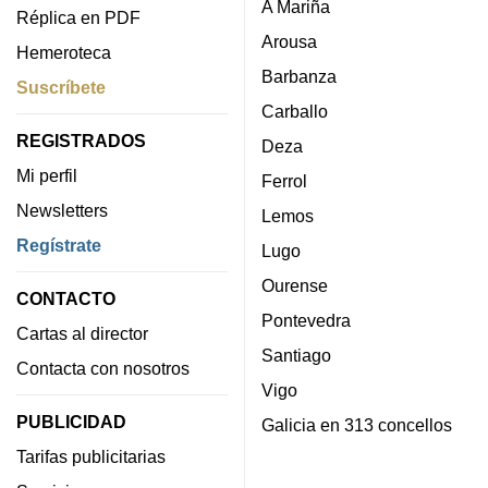
A Mariña
Réplica en PDF
Arousa
Hemeroteca
Barbanza
Suscríbete
Carballo
REGISTRADOS
Deza
Mi perfil
Ferrol
Newsletters
Lemos
Regístrate
Lugo
Ourense
CONTACTO
Pontevedra
Cartas al director
Santiago
Contacta con nosotros
Vigo
PUBLICIDAD
Galicia en 313 concellos
Tarifas publicitarias