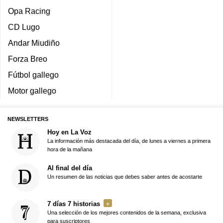
Opa Racing
CD Lugo
Andar Miudiño
Forza Breo
Fútbol gallego
Motor gallego
NEWSLETTERS
Hoy en La Voz
La información más destacada del día, de lunes a viernes a primera
hora de la mañana
Al final del día
Un resumen de las noticias que debes saber antes de acostarte
7 días 7 historias
Una selección de los mejores contenidos de la semana, exclusiva
para suscriptores