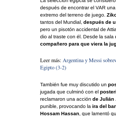
La selección egipcia se consideró
después de encontrar el VAR una fa
extremo del terreno de juego.
Zik
tantos del Mundial,
después de u
pero un pisotón accidental de Atti
dio al traste con él. Desde la sala
compañero para que viera la jug
Leer más:
Argentina y Messi sobrev
Egipto (3-2)
También fue muy discutido un
pos
jugada que culminó con el
poster
reclamaron una acción
de Julián
punible, provocando la
ira del ba
Hossam Hassan
, que lamentó qu