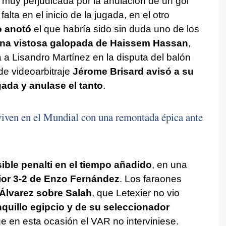
 muy perjudicada por la anulación de un gol
lta en el inicio de la jugada, en el otro
o anotó
el que habría sido sin duda uno de los
na vistosa galopada de Haissem Hassan
,
a a Lisandro Martínez en la disputa del balón
 de videoarbitraje
Jérome Brisard avisó a su
ada y anulase el tanto
.
iven en el Mundial con una remontada épica ante
ible penalti en el tiempo añadido
, en una
ior 3-2 de Enzo Fernández
. Los faraones
 Álvarez sobre Salah
, que Letexier no vio
nquillo egipcio y de su seleccionador
e en esta ocasión el VAR no interviniese.