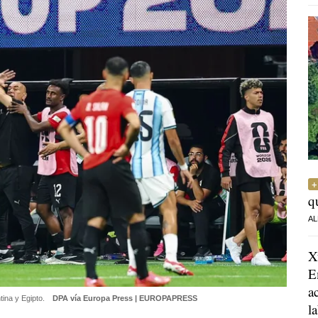
q
AL
X
E
a
ina y Egipto.
DPA vía Europa Press | EUROPAPRESS
l