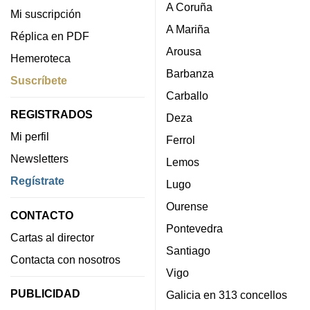
A Coruña
Mi suscripción
A Mariña
Réplica en PDF
Arousa
Hemeroteca
Barbanza
Suscríbete
Carballo
REGISTRADOS
Deza
Mi perfil
Ferrol
Newsletters
Lemos
Regístrate
Lugo
Ourense
CONTACTO
Pontevedra
Cartas al director
Santiago
Contacta con nosotros
Vigo
PUBLICIDAD
Galicia en 313 concellos