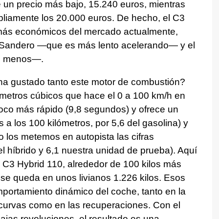
 un precio más bajo, 15.240 euros, mientras
pliamente los 20.000 euros. De hecho, el C3
más económicos del mercado actualmente,
 Sandero —que es más lento acelerando— y el
os menos—.
ha gustado tanto este motor de combustión?
tímetros cúbicos que hace el 0 a 100 km/h en
oco más rápido (9,8 segundos) y ofrece un
a los 100 kilómetros, por 5,6 del gasolina) y
 los metemos en autopista las cifras
el híbrido y 6,1 nuestra unidad de prueba). Aquí
l C3 Hybrid 110, alrededor de 100 kilos más
se queda en unos livianos 1.226 kilos. Esos
portamiento dinámico del coche, tanto en la
s curvas como en las recuperaciones. Con el
jas revoluciones, el resultado es una