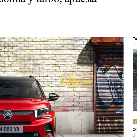
Ta
c
d