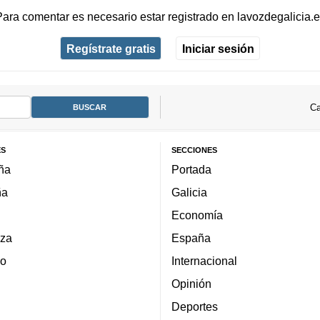
Para comentar es necesario
estar registrado
en
lavozdegalicia.
Regístrate gratis
Iniciar sesión
Ca
ES
SECCIONES
ña
Portada
ña
Galicia
Economía
za
España
lo
Internacional
Opinión
Deportes