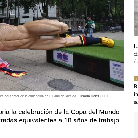
L
c
d
B
i
ntes del sector de la educación en Ciudad de México.
Madla Hartz | EFE
a
oria la celebración de la Copa del Mundo
tradas equivalentes a 18 años de trabajo