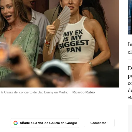
I
e
D
p
c
d
n la Casita del concierto de Bad Bunny en Madrid.
Ricardo Rubio
AN
Añade a La Voz de Galicia en Google
Comentar ·