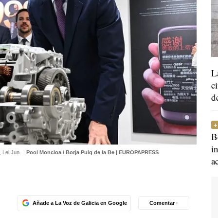
L
c
d
B
i
, Lei Jun.
Pool Moncloa / Borja Puig de la Be | EUROPAPRESS
a
Añade a La Voz de Galicia en Google
Comentar ·