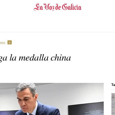
ores
lga la medalla china
Ta