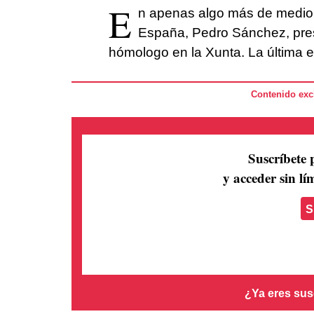
E
n apenas algo más de medio 
España, Pedro Sánchez, pres
hómologo en la Xunta. La última 
Contenido excl
Suscríbete 
y acceder sin lím
S
¿Ya eres sus