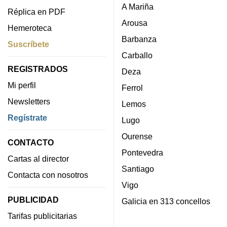
A Mariña
Réplica en PDF
Arousa
Hemeroteca
Barbanza
Suscríbete
Carballo
REGISTRADOS
Deza
Mi perfil
Ferrol
Newsletters
Lemos
Regístrate
Lugo
Ourense
CONTACTO
Pontevedra
Cartas al director
Santiago
Contacta con nosotros
Vigo
PUBLICIDAD
Galicia en 313 concellos
Tarifas publicitarias