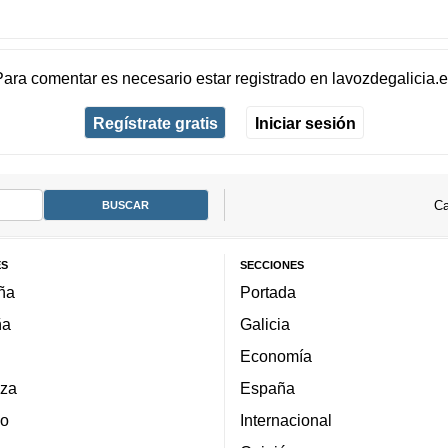
Para comentar es necesario
estar registrado
en
lavozdegalicia.
Regístrate gratis
Iniciar sesión
Ca
ES
SECCIONES
ña
Portada
ña
Galicia
Economía
za
España
lo
Internacional