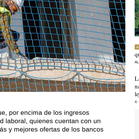
q
AL
L
n
l
X.
ue, por encima de los ingresos
d laboral, quienes cuentan con un
ás y mejores ofertas de los bancos