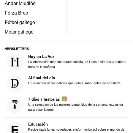
Andar Miudiño
Forza Breo
Fútbol gallego
Motor gallego
NEWSLETTERS
Hoy en La Voz
La información más destacada del día, de lunes a viernes a primera
hora de la mañana
Al final del día
Un resumen de las noticias que debes saber antes de acostarte
7 días 7 historias
Una selección de los mejores contenidos de la semana, exclusiva
para suscriptores
Educación
Recibe cada lunes novedades e información útil sobre el mundo de