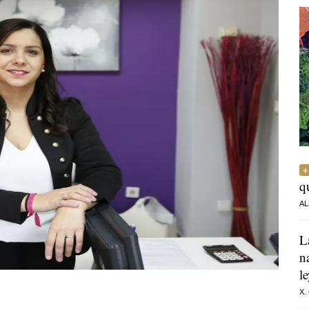
q
AL
L
n
l
X.