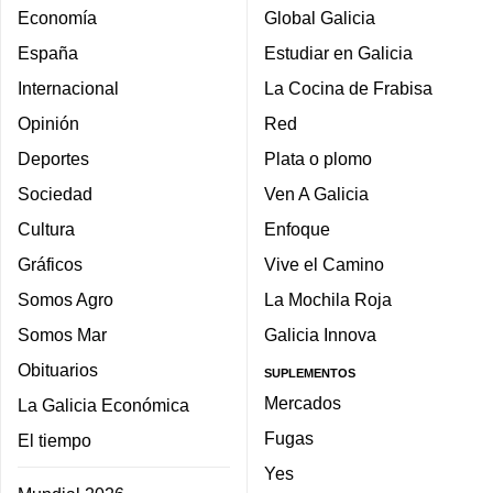
Economía
Global Galicia
España
Estudiar en Galicia
Internacional
La Cocina de Frabisa
Opinión
Red
Deportes
Plata o plomo
Sociedad
Ven A Galicia
Cultura
Enfoque
Gráficos
Vive el Camino
Somos Agro
La Mochila Roja
Somos Mar
Galicia Innova
Obituarios
SUPLEMENTOS
Mercados
La Galicia Económica
Fugas
El tiempo
Yes