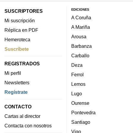
EDICIONES
SUSCRIPTORES
A Coruña
Mi suscripción
A Mariña
Réplica en PDF
Arousa
Hemeroteca
Barbanza
Suscríbete
Carballo
REGISTRADOS
Deza
Mi perfil
Ferrol
Newsletters
Lemos
Regístrate
Lugo
Ourense
CONTACTO
Pontevedra
Cartas al director
Santiago
Contacta con nosotros
Vigo