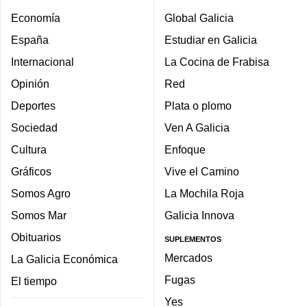
Economía
Global Galicia
España
Estudiar en Galicia
Internacional
La Cocina de Frabisa
Opinión
Red
Deportes
Plata o plomo
Sociedad
Ven A Galicia
Cultura
Enfoque
Gráficos
Vive el Camino
Somos Agro
La Mochila Roja
Somos Mar
Galicia Innova
Obituarios
SUPLEMENTOS
Mercados
La Galicia Económica
Fugas
El tiempo
Yes