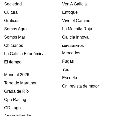
Sociedad
Ven A Galicia
Cultura
Enfoque
Gráficos
Vive el Camino
Somos Agro
La Mochila Roja
Somos Mar
Galicia Innova
Obituarios
SUPLEMENTOS
Mercados
La Galicia Económica
Fugas
El tiempo
Yes
Mundial 2026
Escuela
Torre de Marathon
On, revista de motor
Grada de Río
Opa Racing
CD Lugo
Andar Miudiño