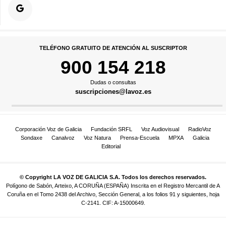
TELÉFONO GRATUITO DE ATENCIÓN AL SUSCRIPTOR
900 154 218
Dudas o consultas
suscripciones@lavoz.es
Corporación Voz de Galicia
Fundación SRFL
Voz Audiovisual
RadioVoz
Sondaxe
Canalvoz
Voz Natura
Prensa-Escuela
MPXA
Galicia
Editorial
© Copyright LA VOZ DE GALICIA S.A. Todos los derechos reservados.
Polígono de Sabón, Arteixo, A CORUÑA (ESPAÑA) Inscrita en el Registro Mercantil de A
Coruña en el Tomo 2438 del Archivo, Sección General, a los folios 91 y siguientes, hoja
C-2141. CIF: A-15000649.