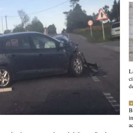
L
c
d
B
i
a