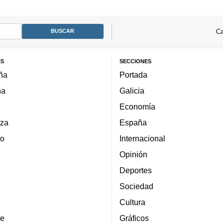
Ca
ES
SECCIONES
ña
Portada
ña
Galicia
Economía
za
España
lo
Internacional
Opinión
Deportes
Sociedad
Cultura
e
Gráficos