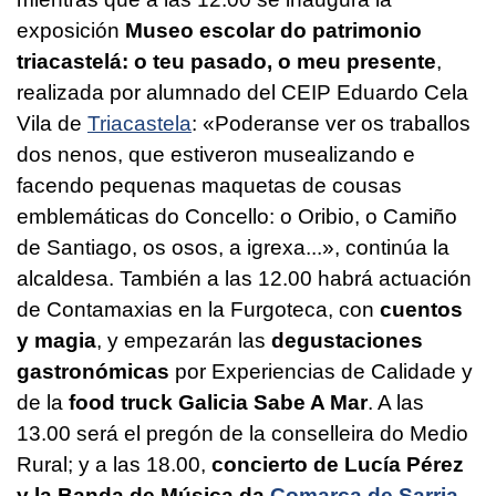
exposición
Museo escolar do patrimonio
triacastelá: o teu pasado, o meu presente
,
realizada por alumnado del CEIP Eduardo Cela
Vila de
Triacastela
:
«Poderanse ver os traballos
dos nenos, que estiveron musealizando e
facendo pequenas maquetas de cousas
emblemáticas do Concello: o Oribio, o Camiño
de Santiago, os osos, a igrexa...»
, continúa la
alcaldesa. También a las 12.00 habrá actuación
de Contamaxias en la Furgoteca, con
cuentos
y magia
, y empezarán las
degustaciones
gastronómicas
por Experiencias de Calidade y
de la
food truck Galicia Sabe A Mar
. A las
13.00 será el pregón de la conselleira do Medio
Rural; y a las 18.00,
concierto de Lucía Pérez
y la Banda de Música da
Comarca de Sarria
,