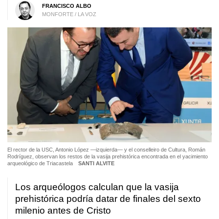
FRANCISCO ALBO
MONFORTE / LA VOZ
El rector de la USC, Antonio López —izquierda— y el conselleiro de Cultura, Román
Rodríguez, observan los restos de la vasija prehistórica encontrada en el yacimiento
arqueológico de Triacastela
SANTI ALVITE
Los arqueólogos calculan que la vasija
prehistórica podría datar de finales del sexto
milenio antes de Cristo