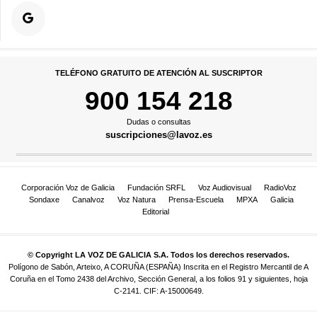
TELÉFONO GRATUITO DE ATENCIÓN AL SUSCRIPTOR
900 154 218
Dudas o consultas
suscripciones@lavoz.es
Corporación Voz de Galicia
Fundación SRFL
Voz Audiovisual
RadioVoz
Sondaxe
Canalvoz
Voz Natura
Prensa-Escuela
MPXA
Galicia
Editorial
© Copyright LA VOZ DE GALICIA S.A. Todos los derechos reservados.
Polígono de Sabón, Arteixo, A CORUÑA (ESPAÑA) Inscrita en el Registro Mercantil de A
Coruña en el Tomo 2438 del Archivo, Sección General, a los folios 91 y siguientes, hoja
C-2141. CIF: A-15000649.